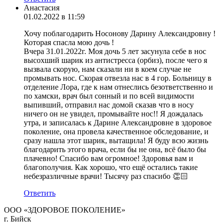
Анастасия
01.02.2022 в 11:59
Хочу поблагодарить Носонову Дарину Александровну !
Которая спасла мою дочь !
Вчера 31.01.2022г. Моя дочь 5 лет засунула себе в нос
высохший шарик из антистресса (орбиз), после чего я
вызвала скорую, нам сказали ни в коем случае не
промывать нос. Скорая отвезла нас в 4 гор. Больницу в
отделение Лора, где к нам отнеслись безответственно и
по хамски, врач был сонный и по всей видимости
выпивший, отправил нас домой сказав что в носу
ничего он не увидел, промывайте нос!! Я дождалась
утра, и записалась к Дарине Александровне в здоровое
поколение, она провела качественное обследование, и
сразу нашла этот шарик, вытащила! Я буду всю жизнь
благодарить этого врача, если бы не она, всё было бы
плачевно! Спасибо вам огромное! Здоровья вам и
благополучия. Как хорошо, что ещё остались такие
небезразличные врачи! Тысячу раз спасибо 👏🏻
Ответить
ООО «ЗДОРОВОЕ ПОКОЛЕНИЕ»
г. Бийск