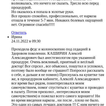
волновалась, это ничего не сказать. Тресло всю перед
процедурой.
Но оказалось я попала в золотые руки.
Все прошло спокойно, профессионально, от наркоза
отошла в течение 5-7 мин. Никаких болевых ощущений
нет. Огромное спасибо!!!!!
Ответить
Ирина
24.11.2022 в 09:30
Проходила фгдс и колоноскопию под седацией в
Здоровом поколении. КАШИРИН Алексей
Александрович был анестезиологом при указанной
процедуре. Очень вежливый, приятный и весёлый
доктор! Все спрсил , все объяснил, пошутил и успокоил,
поэтому было вообще не страшно!! Попросил рассказать
о себе, и дальше я не помню) Проснулась на кушетке там
же, в процедурном кабинете, Алексей Александрович
все время был рядом, поинтересовался моим
самочувствием, помог спуститься с кушетки и проводил
в палату. Потом прихолил , интересовался моим
самочувствием) и пожелал всего самого хорошего! Ни
во время введения наркоза , ни после , плохо не было.
Это один из самых лучших докторов !!! С ним ничего не